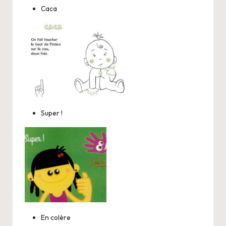
Caca
Super !
En colère