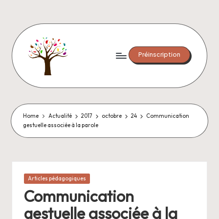
Préinscription
Home
Actualité
2017
octobre
24
Communication
gestuelle associée à la parole
Posted
Articles pédagogiques
in
Communication
gestuelle associée à la