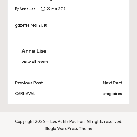
By
Anne Lise
22 mai 2018
Posted
by
gazette Mai 2018
Anne Lise
View All Posts
Post
Previous Post
Next Post
navigation
CARNAVAL
stagiaires
Copyright 2026 — Les Petits Peut-on. All rights reserved.
Bloglo WordPress Theme