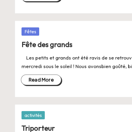
Posted
Fêtes
in
Fête des grands
Les petits et grands ont été ravis de se retro
mercredi sous le soleil ! Nous avonsbien goûté, b
Read More
Posted
activités
in
Triporteur