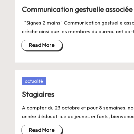
in
Communication gestuelle associée 
"Signes 2 mains" Communication gestuelle associ
crèche ainsi que les membres du bureau ont part
Read More
Posted
actualité
in
Stagiaires
A compter du 23 octobre et pour 8 semaines, no
année d'éducatrice de jeunes enfants, bienvenue 
Read More