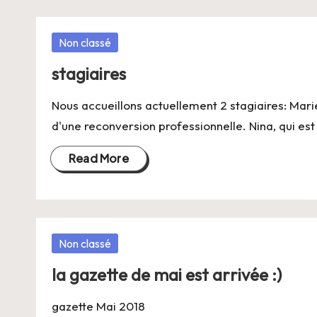
Posted
Non classé
in
stagiaires
Nous accueillons actuellement 2 stagiaires: Mari
d'une reconversion professionnelle. Nina, qui es
Read More
Posted
Non classé
in
la gazette de mai est arrivée :)
gazette Mai 2018