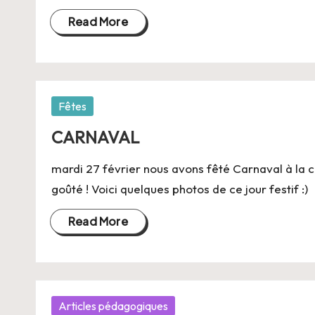
Read More
Posted
Fêtes
in
CARNAVAL
mardi 27 février nous avons fêté Carnaval à la c
goûté ! Voici quelques photos de ce jour festif :)
Read More
Posted
Articles pédagogiques